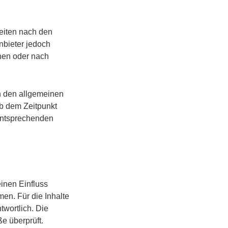
Seiten nach den
nbieter jedoch
chen oder nach
h den allgemeinen
ab dem Zeitpunkt
entsprechenden
einen Einfluss
en. Für die Inhalte
twortlich. Die
e überprüft.